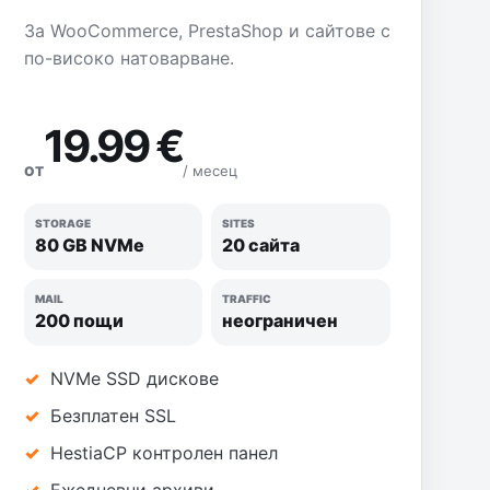
За WooCommerce, PrestaShop и сайтове с
по-високо натоварване.
19.99 €
/ месец
ОТ
STORAGE
SITES
80 GB NVMe
20 сайта
MAIL
TRAFFIC
200 пощи
неограничен
NVMe SSD дискове
Безплатен SSL
HestiaCP контролен панел