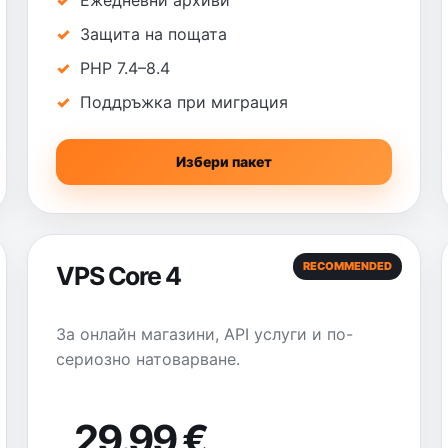
Ежедневни архиви
Защита на пощата
PHP 7.4–8.4
Поддръжка при миграция
Избери пакет
RECOMMENDED
VPS Core 4
За онлайн магазини, API услуги и по-
сериозно натоварване.
29.99 €