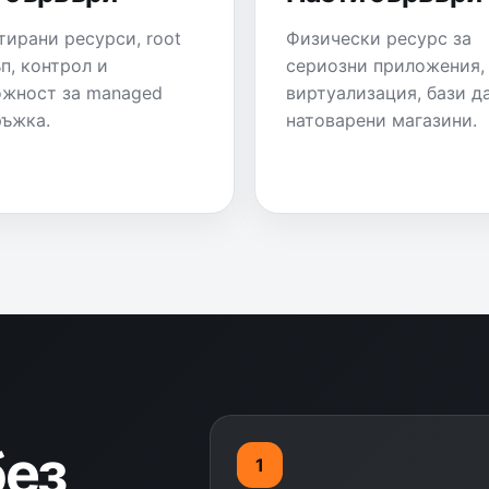
тирани ресурси, root
Физически ресурс за
п, контрол и
сериозни приложения,
жност за managed
виртуализация, бази д
ъжка.
натоварени магазини.
без
1