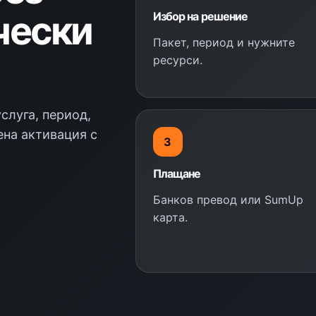
чески
Избор на решение
Пакет, период и нужните
ресурси.
слуга, период,
ена активация с
3
Плащане
Банков превод или SumUp
карта.