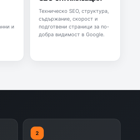
Техническо SEO, структура,
съдържание, скорост и
анни и
подготвени страници за по-
добра видимост в Google.
2