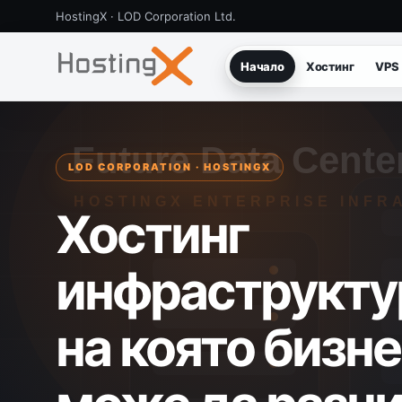
HostingX · LOD Corporation Ltd.
Начало
Хостинг
VPS
LOD CORPORATION · HOSTINGX
Хостинг
инфраструкту
на която бизн