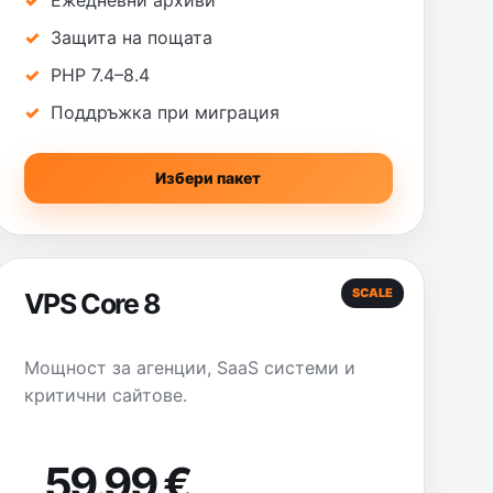
Ежедневни архиви
Защита на пощата
PHP 7.4–8.4
Поддръжка при миграция
Избери пакет
SCALE
VPS Core 8
Мощност за агенции, SaaS системи и
критични сайтове.
59.99 €