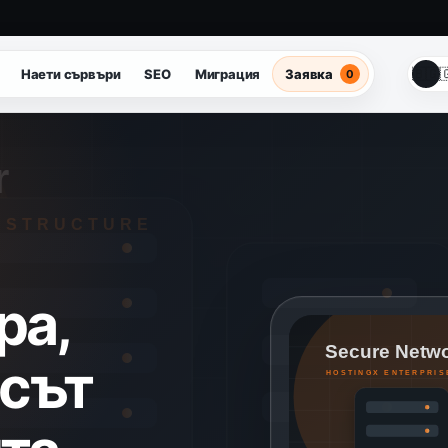
🇧🇬

Наети сървъри
SEO
Миграция
Заявка
0
ра,
есът