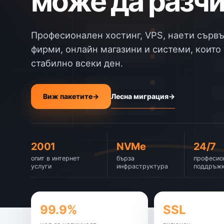
може да разчи
Професионален хостинг, VPS, наети сървъ
фирми, онлайн магазини и системи, които 
стабилно всеки ден.
Лесна миграция
→
Виж пакетите
→
2001
NVMe
24/7
опит в интернет
бърза
професио
услуги
инфраструктура
поддръж
99.9%
SSL