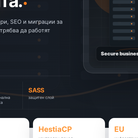
та.
ри, SEO и миграции за
трябва да работят
Secure busines
SASS
нална
защитен слой
ка
HestiaCP
EU