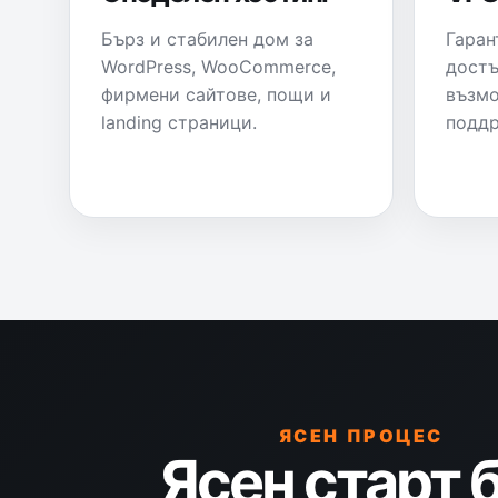
Бърз и стабилен дом за
Гаран
WordPress, WooCommerce,
достъ
фирмени сайтове, пощи и
възмо
landing страници.
поддр
ЯСЕН ПРОЦЕС
Ясен старт 