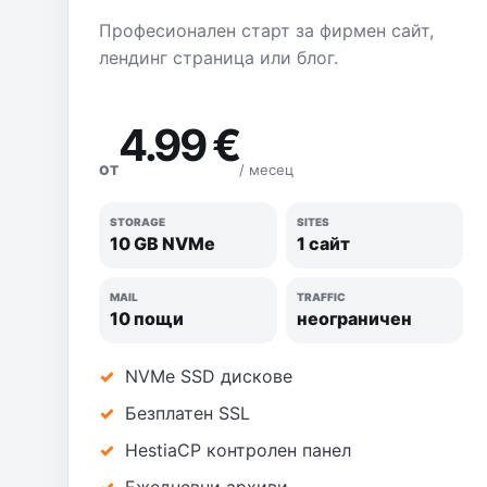
Професионален старт за фирмен сайт,
лендинг страница или блог.
4.99 €
/ месец
ОТ
STORAGE
SITES
10 GB NVMe
1 сайт
MAIL
TRAFFIC
10 пощи
неограничен
NVMe SSD дискове
Безплатен SSL
HestiaCP контролен панел