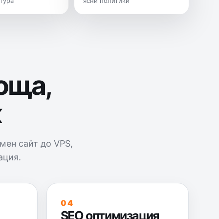
тура
ясни политики
поща,
ж
мен сайт до VPS,
ация.
04
SEO оптимизация