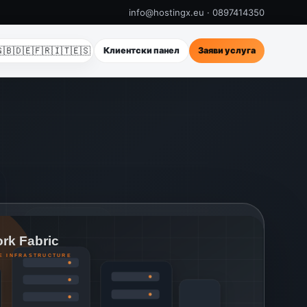
info@hostingx.eu · 0897414350
🇧
🇩🇪
🇫🇷
🇮🇹
🇪🇸
Клиентски панел
Заяви услуга