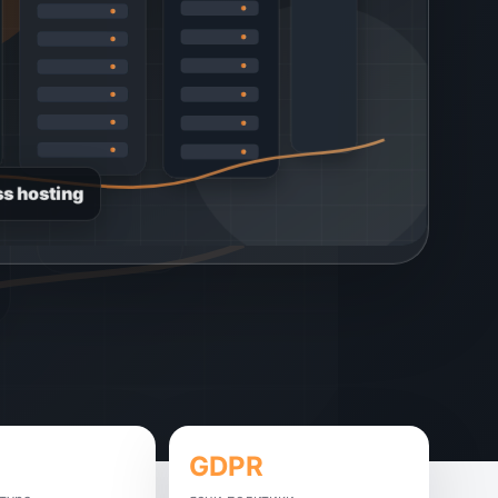
s hosting
GDPR