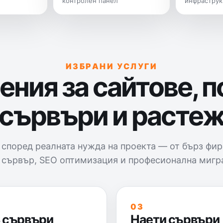
контролен панел
инфраструк
ИЗБРАНИ УСЛУГИ
ния за сайтове, 
сървъри и расте
 според реалната нужда на проекта — от бърз фир
 сървър, SEO оптимизация и професионална мигр
03
 сървъри
Наети сървъри