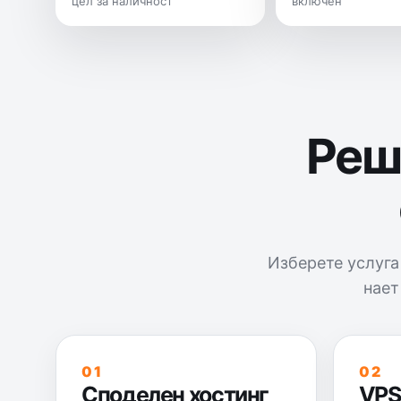
цел за наличност
включен
Реше
Изберете услуга
нает
01
02
Споделен хостинг
VPS