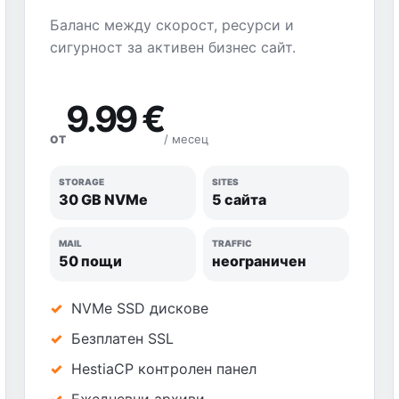
Баланс между скорост, ресурси и
сигурност за активен бизнес сайт.
9.99 €
/ месец
ОТ
STORAGE
SITES
30 GB NVMe
5 сайта
MAIL
TRAFFIC
50 пощи
неограничен
NVMe SSD дискове
Безплатен SSL
HestiaCP контролен панел