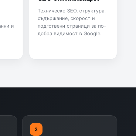
Техническо SEO, структура,
съдържание, скорост и
анни и
подготвени страници за по-
добра видимост в Google.
2