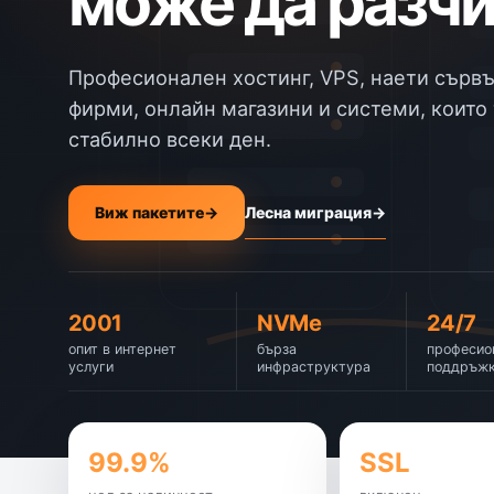
може да разчи
Професионален хостинг, VPS, наети сървъ
фирми, онлайн магазини и системи, които 
стабилно всеки ден.
Лесна миграция
→
Виж пакетите
→
2001
NVMe
24/7
опит в интернет
бърза
професио
услуги
инфраструктура
поддръж
99.9%
SSL