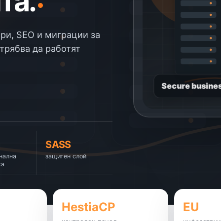
та.
ри, SEO и миграции за
трябва да работят
Secure busines
SASS
нална
защитен слой
ка
HestiaCP
EU