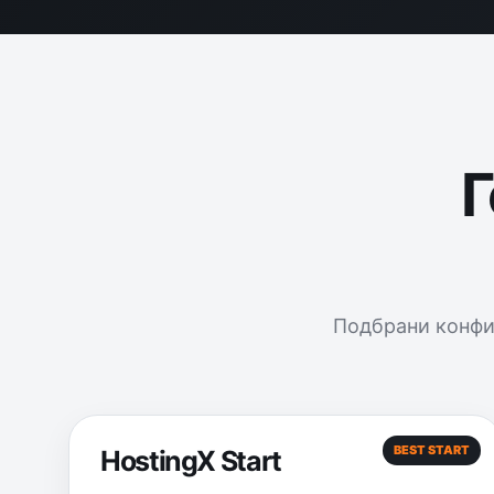
Г
Подбрани конфи
BEST START
HostingX Start