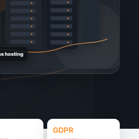
s hosting
GDPR