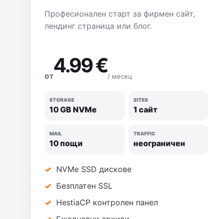
Професионален старт за фирмен сайт,
лендинг страница или блог.
4.99 €
/ месец
ОТ
STORAGE
SITES
10 GB NVMe
1 сайт
MAIL
TRAFFIC
10 пощи
неограничен
NVMe SSD дискове
Безплатен SSL
HestiaCP контролен панел