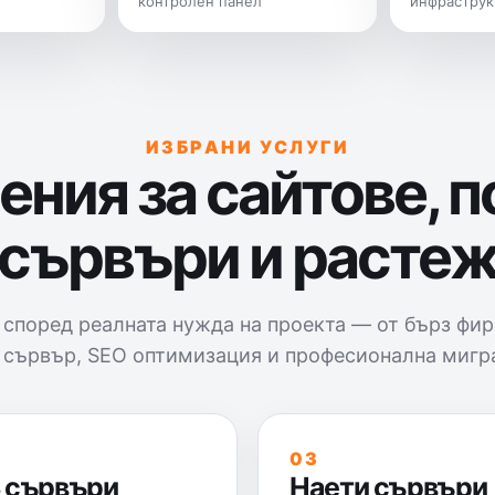
контролен панел
инфраструк
ИЗБРАНИ УСЛУГИ
ния за сайтове, 
сървъри и расте
 според реалната нужда на проекта — от бърз фир
 сървър, SEO оптимизация и професионална мигр
03
 сървъри
Наети сървъри