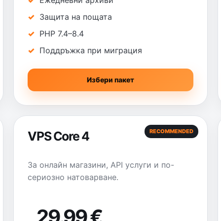
Ежедневни архиви
Защита на пощата
PHP 7.4–8.4
Поддръжка при миграция
Избери пакет
RECOMMENDED
VPS Core 4
За онлайн магазини, API услуги и по-
сериозно натоварване.
29.99 €