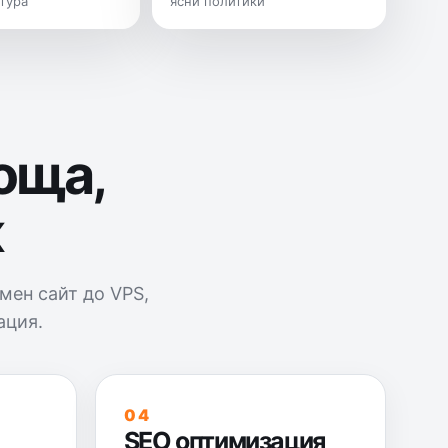
тура
ясни политики
поща,
ж
мен сайт до VPS,
ация.
04
SEO оптимизация