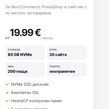
За WooCommerce, PrestaShop и сайтове с
по-високо натоварване.
19.99 €
/ месец
ОТ
STORAGE
SITES
80 GB NVMe
20 сайта
MAIL
TRAFFIC
200 пощи
неограничен
NVMe SSD дискове
Безплатен SSL
HestiaCP контролен панел