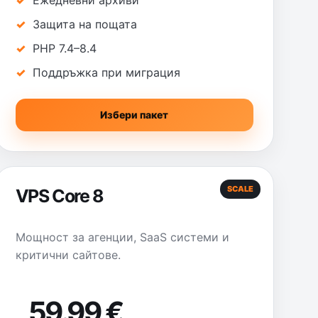
Ежедневни архиви
Защита на пощата
PHP 7.4–8.4
Поддръжка при миграция
Избери пакет
SCALE
VPS Core 8
Мощност за агенции, SaaS системи и
критични сайтове.
59.99 €