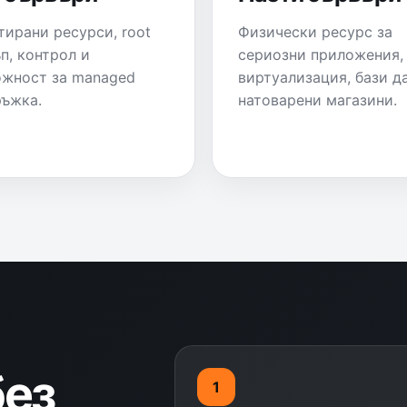
тирани ресурси, root
Физически ресурс за
п, контрол и
сериозни приложения,
жност за managed
виртуализация, бази д
ъжка.
натоварени магазини.
без
1