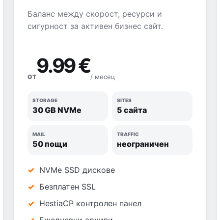
Баланс между скорост, ресурси и
сигурност за активен бизнес сайт.
9.99 €
/ месец
ОТ
STORAGE
SITES
30 GB NVMe
5 сайта
MAIL
TRAFFIC
50 пощи
неограничен
NVMe SSD дискове
Безплатен SSL
HestiaCP контролен панел