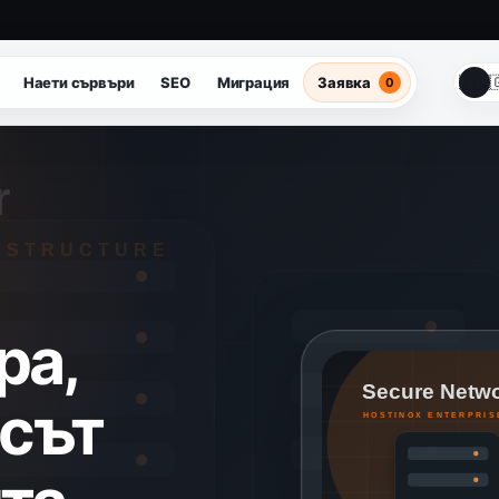
🇧🇬

Наети сървъри
SEO
Миграция
Заявка
0
ра,
есът