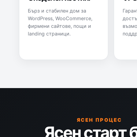
Бърз и стабилен дом за
Гаран
WordPress, WooCommerce,
достъ
фирмени сайтове, пощи и
възмо
landing страници.
поддр
ЯСЕН ПРОЦЕС
Ясен старт 