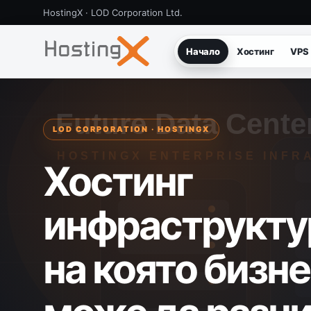
HostingX · LOD Corporation Ltd.
Начало
Хостинг
VPS
LOD CORPORATION · HOSTINGX
Хостинг
инфраструкту
на която бизн