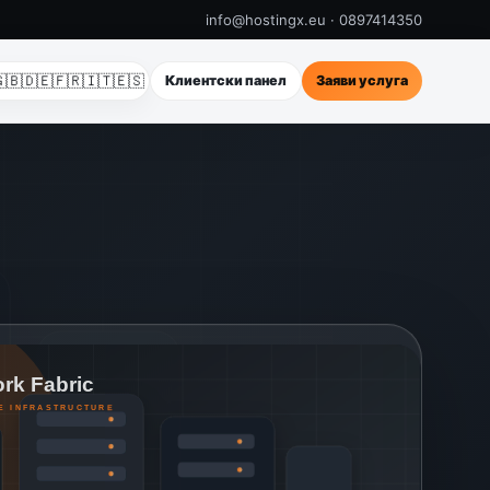
info@hostingx.eu · 0897414350
🇧
🇩🇪
🇫🇷
🇮🇹
🇪🇸
Клиентски панел
Заяви услуга