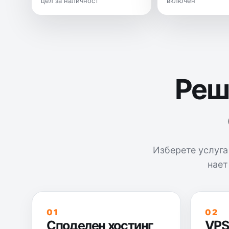
цел за наличност
включен
Реше
Изберете услуга
нает
01
02
Споделен хостинг
VPS