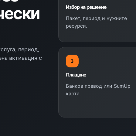
чески
Избор на решение
Пакет, период и нужните
ресурси.
слуга, период,
ена активация с
3
Плащане
Банков превод или SumUp
карта.