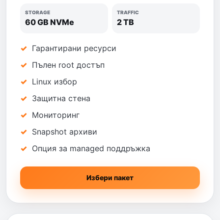
STORAGE
TRAFFIC
60 GB NVMe
2 TB
Гарантирани ресурси
Пълен root достъп
Linux избор
Защитна стена
Мониторинг
Snapshot архиви
Опция за managed поддръжка
Избери пакет