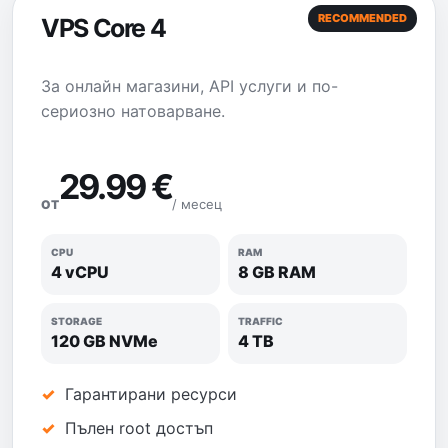
RECOMMENDED
VPS Core 4
За онлайн магазини, API услуги и по-
сериозно натоварване.
29.99 €
/ месец
ОТ
CPU
RAM
4 vCPU
8 GB RAM
STORAGE
TRAFFIC
120 GB NVMe
4 TB
Гарантирани ресурси
Пълен root достъп