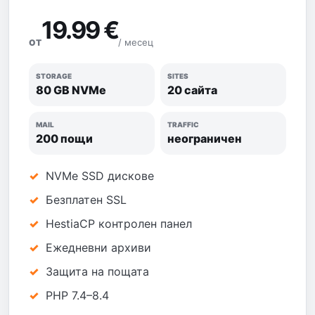
19.99 €
/ месец
ОТ
STORAGE
SITES
80 GB NVMe
20 сайта
MAIL
TRAFFIC
200 пощи
неограничен
NVMe SSD дискове
Безплатен SSL
HestiaCP контролен панел
Ежедневни архиви
Защита на пощата
PHP 7.4–8.4