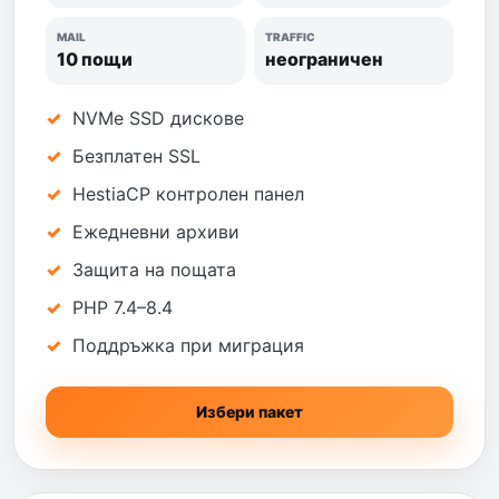
MAIL
TRAFFIC
10 пощи
неограничен
NVMe SSD дискове
Безплатен SSL
HestiaCP контролен панел
Ежедневни архиви
Защита на пощата
PHP 7.4–8.4
Поддръжка при миграция
Избери пакет