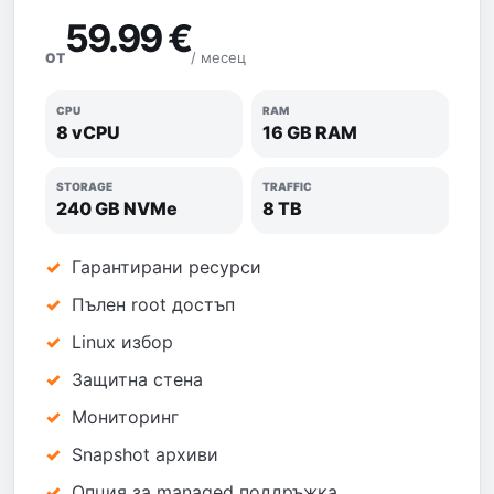
59.99 €
/ месец
ОТ
CPU
RAM
8 vCPU
16 GB RAM
STORAGE
TRAFFIC
240 GB NVMe
8 TB
Гарантирани ресурси
Пълен root достъп
Linux избор
Защитна стена
Мониторинг
Snapshot архиви
Опция за managed поддръжка