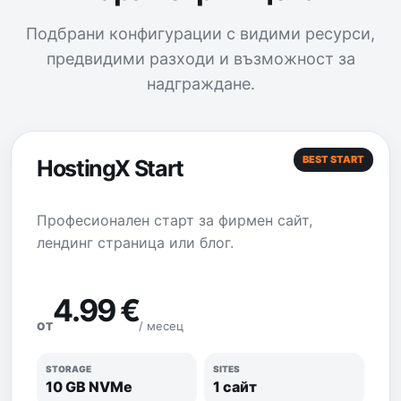
Подбрани конфигурации с видими ресурси,
предвидими разходи и възможност за
надграждане.
BEST START
HostingX Start
Професионален старт за фирмен сайт,
лендинг страница или блог.
4.99 €
/ месец
ОТ
STORAGE
SITES
10 GB NVMe
1 сайт