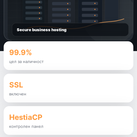
Secure business hosting
99.9%
цел за наличност
SSL
включен
HestiaCP
контролен панел