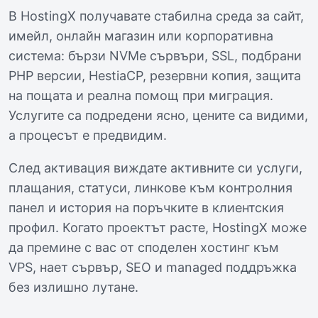
В HostingX получавате стабилна среда за сайт,
имейл, онлайн магазин или корпоративна
система: бързи NVMe сървъри, SSL, подбрани
PHP версии, HestiaCP, резервни копия, защита
на пощата и реална помощ при миграция.
Услугите са подредени ясно, цените са видими,
а процесът е предвидим.
След активация виждате активните си услуги,
плащания, статуси, линкове към контролния
панел и история на поръчките в клиентския
профил. Когато проектът расте, HostingX може
да премине с вас от споделен хостинг към
VPS, нает сървър, SEO и managed поддръжка
без излишно лутане.