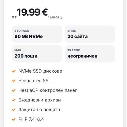
19.99 €
/ месец
ОТ
STORAGE
SITES
80 GB NVMe
20 сайта
MAIL
TRAFFIC
200 пощи
неограничен
NVMe SSD дискове
Безплатен SSL
HestiaCP контролен панел
Ежедневни архиви
Защита на пощата
PHP 7.4–8.4