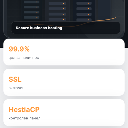
Secure business hosting
99.9%
цел за наличност
SSL
включен
HestiaCP
контролен панел