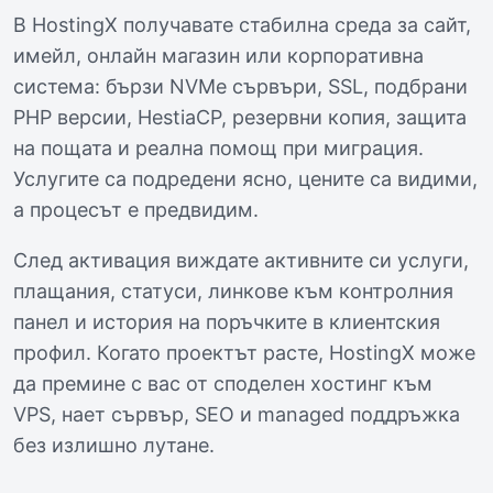
В HostingX получавате стабилна среда за сайт,
имейл, онлайн магазин или корпоративна
система: бързи NVMe сървъри, SSL, подбрани
PHP версии, HestiaCP, резервни копия, защита
на пощата и реална помощ при миграция.
Услугите са подредени ясно, цените са видими,
а процесът е предвидим.
След активация виждате активните си услуги,
плащания, статуси, линкове към контролния
панел и история на поръчките в клиентския
профил. Когато проектът расте, HostingX може
да премине с вас от споделен хостинг към
VPS, нает сървър, SEO и managed поддръжка
без излишно лутане.