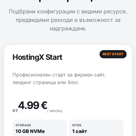
Подбрани конфигурации с видими ресурси,
предвидими разходи и възможност за
надграждане.
BEST START
HostingX Start
Професионален старт за фирмен сайт,
лендинг страница или блог.
4.99 €
/ месец
ОТ
STORAGE
SITES
10 GB NVMe
1 сайт