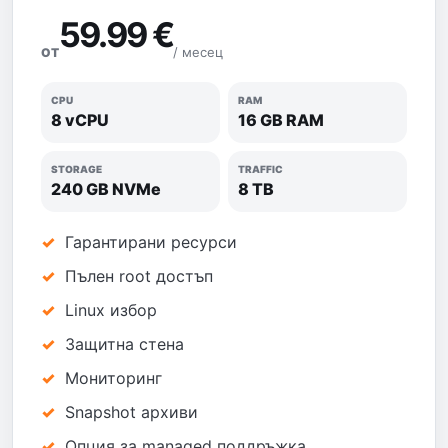
59.99 €
/ месец
ОТ
CPU
RAM
8 vCPU
16 GB RAM
STORAGE
TRAFFIC
240 GB NVMe
8 TB
Гарантирани ресурси
Пълен root достъп
Linux избор
Защитна стена
Мониторинг
Snapshot архиви
Опция за managed поддръжка