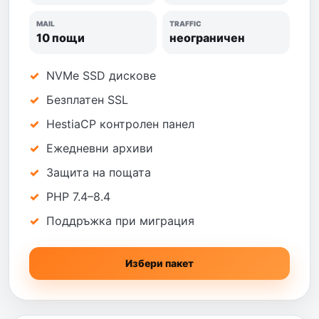
MAIL
TRAFFIC
10 пощи
неограничен
NVMe SSD дискове
Безплатен SSL
HestiaCP контролен панел
Ежедневни архиви
Защита на пощата
PHP 7.4–8.4
Поддръжка при миграция
Избери пакет