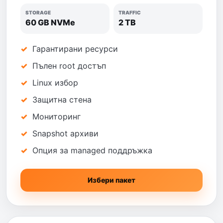
STORAGE
TRAFFIC
60 GB NVMe
2 TB
Гарантирани ресурси
Пълен root достъп
Linux избор
Защитна стена
Мониторинг
Snapshot архиви
Опция за managed поддръжка
Избери пакет