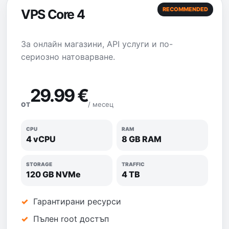
RECOMMENDED
VPS Core 4
За онлайн магазини, API услуги и по-
сериозно натоварване.
29.99 €
/ месец
ОТ
CPU
RAM
4 vCPU
8 GB RAM
STORAGE
TRAFFIC
120 GB NVMe
4 TB
Гарантирани ресурси
Пълен root достъп